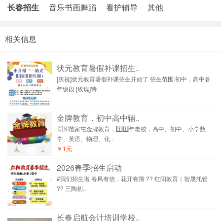
长春招生
音乐书画舞蹈
看护辅导
其他
相关信息
状元教育暑假补课招生..
[庆祝]状元教育暑假补课招生开始了 招生范围:初中，高中各
年级段 [玫瑰]特..
金牌教育，初中高中辅..
🇨🇳范家屯金牌教育，1️⃣1️⃣年老校，高中、初中、小学数
学、英语、物理、化..
￥1元
2026春季招生启动
#我们招生啦 春风有信，花开有期 ?? 红阳教育｜智晟托管
?? 三陶初..
长春启航会计培训学校..