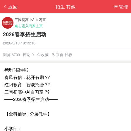
返回
招生 其他
管理
三陶初高中AI自习室
点击进入商家主页
2026春季招生启动
2026/3/13 18:13:16
浏览 6709
评论 0
收藏
来自 长春
#我们招生啦
春风有信，花开有期 ??
红阳教育｜智晟托管 ??
三陶初高中AI自习室 ??
——2026春季招生启动——
【全科辅导 · 分层教学】
小学部：