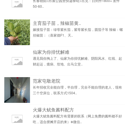
长春朝阳<昂展公园里快递驿站>出兑：日到件1800+ 发件
50-60..
主育茄子苗，辣椒苗黄..
嫁接茄子苗：绿萼紫长茄，紫萼紫长茄，圆茄子等 辣椒：螺
丝椒苗：（喜家德F1、天..
仙家为你排忧解难
遇见我你掏上了、仙家为你排忧解难、阴阳风水、红线、起
财起运，癔病、坟地、出马立堂..
范家屯敬老院
长年招收完全能自理，半自理，完全不能自理的老人，现有
三个空床位，联系方式1504..
火爆大鱿鱼酱料配方
火爆大鱿鱼酱料配方有需要的联系（网上免费的酱料都不好
吃，适合摆摊开店的来）➕微信..