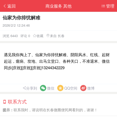
返回
商业服务 其他
管理
仙家为你排忧解难
2026/2/2 12:24:46
浏览 6443
评论 0
收藏
来自 长春
遇见我你掏上了、仙家为你排忧解难、阴阳风水、红线、起财
起运，癔病、坟地、出马立堂口、各种关口，不准退米、微信
同步[庆祝][庆祝][庆祝]13244342229
分享到
微信
QQ空间
微博
联系方式
提示：
联系我时，请说明在长春微圈便民网看到的，谢谢！