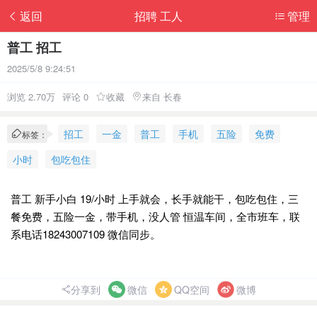
返回
招聘 工人
管理
普工 招工
2025/5/8 9:24:51
浏览 2.70万
评论 0
收藏
来自 长春
招工
一金
普工
手机
五险
免费
标签：
小时
包吃包住
普工 新手小白 19/小时 上手就会，长手就能干，包吃包住，三
餐免费，五险一金，带手机，没人管 恒温车间，全市班车，联
系电话18243007109 微信同步。
分享到
微信
QQ空间
微博