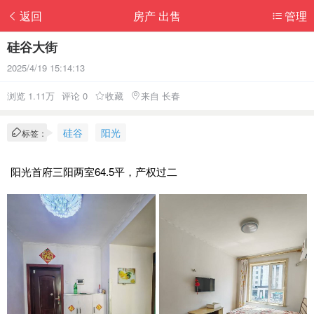
返回
房产 出售
管理
硅谷大街
2025/4/19 15:14:13
浏览 1.11万
评论 0
收藏
来自 长春
硅谷
阳光
标签：
阳光首府三阳两室64.5平，产权过二