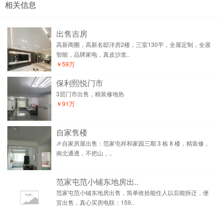
相关信息
出售吉房
高新商圈，高新名邸洋房2楼，三室130平，全屋定制，全屋
智能，品牌家电，真皮沙发..
￥59万
保利熙悦门市
3层门市出售，精装修地热
￥91万
自家售楼
🎉自家房屋出售：范家屯祥和家园三期 3 栋 8 楼，精装修，
南北通透，不把山，..
范家屯范小铺东地房出..
范家屯范小铺东地房出售，简单收拾能住人以后能拆迁，便
宜出售，真心买房电联：159..