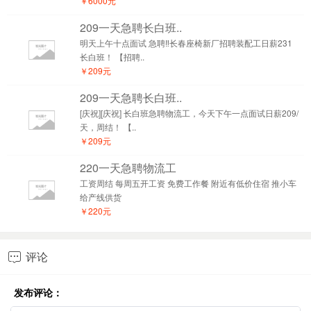
￥6000元
209一天急聘长白班..
明天上午十点面试 急聘‼️长春座椅新厂招聘装配工日薪231
长白班！ 【招聘..
￥209元
209一天急聘长白班..
[庆祝][庆祝] 长白班急聘物流工，今天下午一点面试日薪209/
天，周结！ 【..
￥209元
220一天急聘物流工
工资周结 每周五开工资 免费工作餐 附近有低价住宿 推小车
给产线供货
￥220元
评论

发布评论：