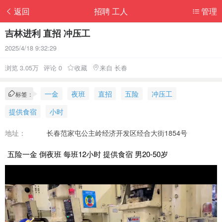
返回
招聘 工人
管理
吉林进利 直招 冲压工
2025/4/18 9:32:29
浏览 3.05万
评论 0
收藏
来自 长春
一金
夜班
直招
五险
冲压工
标签：
提供食宿
小时
地址：
长春范家屯公主岭经济开发区经合大街1854号
五险一金 倒夜班 每班12小时 提供食宿 男20-50岁