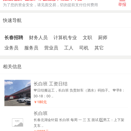
举报
为了您的资金安全，请见面交易，切勿提前支付任何费用
快速导航
长春招聘
财务人员
计算机专业
文职
厨师
业务员
服务员
营业员
工人
司机
其它
相关信息
长白班 工资日结
💙日结搬运工，长白班 负责卸车（酒水）码拍子。 💙早8：
30-18：00 ..
￥180元
长白班
长春北湖金针菇 长白班 每周 一 三 五 面试 1️⃣男工：上下架
叉车 ..