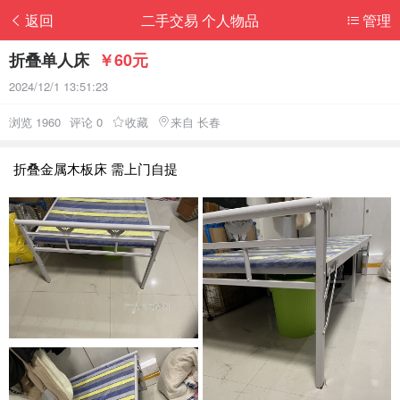
返回
二手交易 个人物品
管理
折叠单人床
￥60元
2024/12/1 13:51:23
浏览 1960
评论 0
收藏
来自 长春
折叠金属木板床 需上门自提