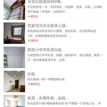
马市出租插间450每..
月交租押金一百，有洗衣机，无线网，洗澡，冰箱，公用厨
房可做饭！环境好，合租56户..
￥450元
范家屯马市出租单人插..
房东直租没有任何中介费用。先到先得。月交租押金是
100，水电取暖物业是全包在内，..
￥280元
西四小学学区房出租
出租西四小学学区房，四楼，面积80平，南北通透，两室一
厅，部分家电家具齐全，位置..
出租
阳光新城一期一号楼电梯出租
￥8000元
租房，长期年租，短租..
阳光首府10栋7楼电梯房出租 90 平两室一厅拎包入住 ，年