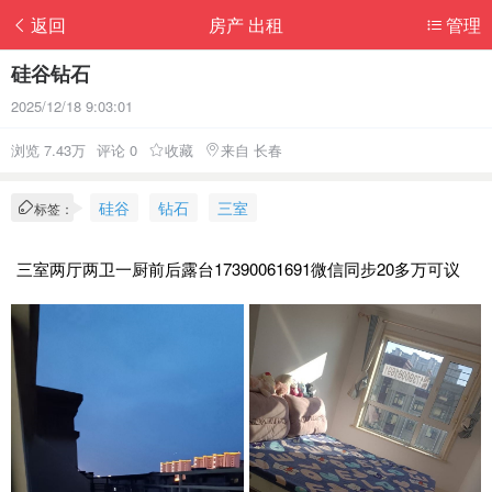
返回
房产 出租
管理
硅谷钻石
2025/12/18 9:03:01
浏览 7.43万
评论 0
收藏
来自 长春
硅谷
钻石
三室
标签：
三室两厅两卫一厨前后露台17390061691微信同步20多万可议