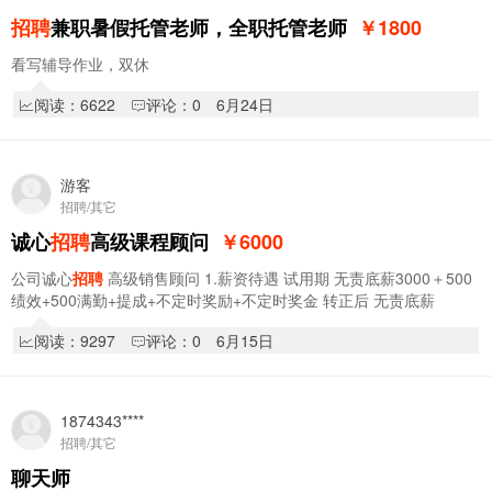
招聘
兼职暑假托管老师，全职托管老师
￥1800
看写辅导作业，双休
阅读：6622
评论：0
6月24日
游客
招聘/其它
诚心
招聘
高级课程顾问
￥6000
公司诚心
招聘
高级销售顾问 1.薪资待遇 试用期 无责底薪3000＋500
绩效+500满勤+提成+不定时奖励+不定时奖金 转正后 无责底薪
3500+500绩效+500满勤＋提成+不定时奖励…
阅读：9297
评论：0
6月15日
1874343****
招聘/其它
聊天师