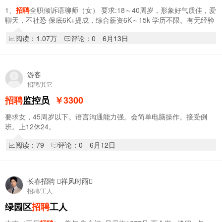
1、
招聘
全职倾诉语聊师（女） 要求:18～40周岁，形象好气质佳，爱
聊天，不社恐 保底6K+提成，综合薪资6K～15k 学历不限。有无经验
均可，8小时工作制时间自由，周休一天…
阅读：1.07万
评论：0
6月13日
游客
招聘/其它
招聘
监控员
￥3300
要求女，45周岁以下。语言沟通能力强。会简单电脑操作。接受倒
班。上12休24。
阅读：79
评论：0
6月12日
长春招聘 祥风时雨
招聘/工人
绿园区
招聘
工人