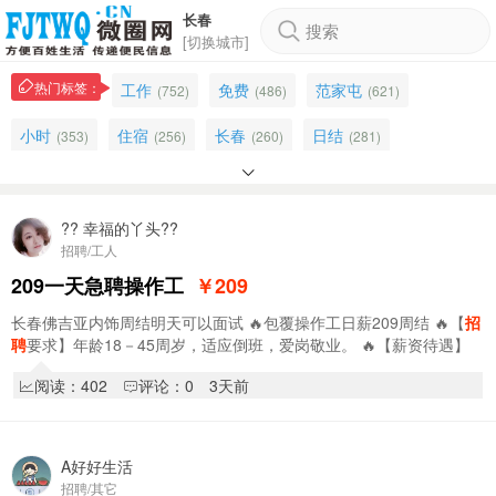
长春
搜索
[切换城市]
热门标签：
工作
免费
范家屯
(752)
(486)
(621)
小时
住宿
长春
日结
(353)
(256)
(260)
(281)

底薪
工厂
汽车
操作工
(118)
(191)
(163)
(138)
五险
长白班
一金
夜班
(152)
?? 幸福的丫头??
(225)
(118)
(141)
招聘/工人
月结
保险
上班
房产
白班
(86)
(124)
(91)
(68)
(107)
209一天急聘操作工
￥209
培训
公主岭
宿舍
工人
主播
(53)
(107)
(78)
(44)
(42)
长春佛吉亚内饰周结明天可以面试 🔥包覆操作工日薪209周结 🔥【
招
聘
要求】年龄18－45周岁，适应倒班，爱岗敬业。 🔥【薪资待遇】
冲压工
日结工
小时工
电脑
(69)
(66)
(50)
(44)
19元/小时 👉公司提供工作…
阅读：402
评论：0
3天前
大屯
(72)
A好好生活
招聘/其它