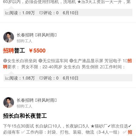
60岁以内，必须会使用扫地机，洗地机 ★压3天工资后一天一开，第
五天结第四天工资，以此类推，离职提前7…
阅读：1.09万
评论：0
6月10日
长春招聘 祥风时雨
招聘/工人
招聘
普工
￥5500
🔴女生长白班坐岗 🔴无尘恒温车间 🔴生产液晶显示屏 芳冠电子 1⃣
招
聘
要求： 男女不限：22-40周岁 女生长白 男生倒班 2⃣️工作时间：
8:00-20:00 早中晚三…
阅读：1.08万
评论：0
6月10日
长春招聘 祥风时雨
招聘/工人
招长白和长夜普工
下午15点30面试 长白缺口10人，长夜缺口5人 ★猫砂厂✔班次任选✔
必须有车 ✅ 工作内容：封袋、打包、装箱、物流（3-4人一组） ✅
招