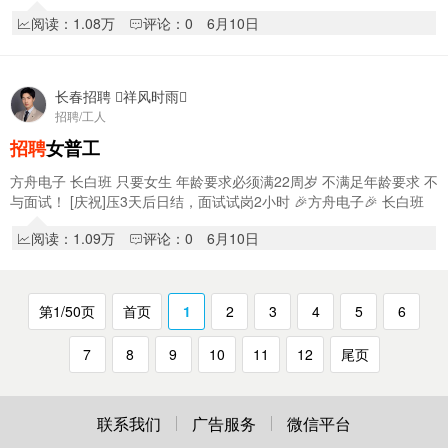
聘
要求：20-55周岁，身体健康 …
阅读：1.08万
评论：0
6月10日
长春招聘 祥风时雨
招聘/工人
招聘
女普工
方舟电子 长白班 只要女生 年龄要求必须满22周岁 不满足年龄要求 不
与面试！ [庆祝]压3天后日结，面试试岗2小时 🎉方舟电子🎉 长白班
（女生）90%坐岗‼ …
阅读：1.09万
评论：0
6月10日
第1/50页
首页
1
2
3
4
5
6
7
8
9
10
11
12
尾页
联系我们
广告服务
微信平台